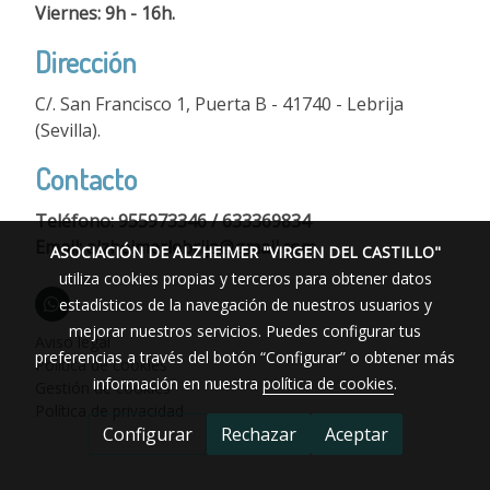
Viernes: 9h - 16h.
Dirección
C/. San Francisco 1, Puerta B - 41740 - Lebrija
(Sevilla).
Contacto
Teléfono: 955973346 / 633369834
Email: alzheimerlebrija@gmail.com
ASOCIACIÓN DE ALZHEIMER "VIRGEN DEL CASTILLO"
utiliza cookies propias y terceros para obtener datos
estadísticos de la navegación de nuestros usuarios y
mejorar nuestros servicios. Puedes configurar tus
Aviso legal
preferencias a través del botón “Configurar” o obtener más
Política de cookies
información en nuestra
política de cookies
.
Gestión de cookies
Política de privacidad
Configurar
Rechazar
Aceptar