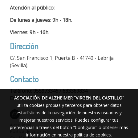
Atención al público:
De lunes a jueves: 9h - 18h.
Viernes: 9h - 16h.
Dirección
C/. San Francisco 1, Puerta B - 41740 - Lebrija
(Sevilla).
Contacto
Teléfono: 955973346 / 633369834
Email: alzheimerlebrija@gmail.com
ASOCIACIÓN DE ALZHEIMER "VIRGEN DEL CASTILLO"
utiliza cookies propias y terceros para obtener datos
estadísticos de la navegación de nuestros usuarios y
mejorar nuestros servicios. Puedes configurar tus
Aviso legal
preferencias a través del botón “Configurar” o obtener más
Política de cookies
información en nuestra
política de cookies
.
Gestión de cookies